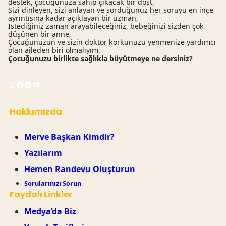
destek, çocuğunuza sahip çıkacak bir dost,
Sizi dinleyen, sizi anlayan ve sorduğunuz her soruyu en ince
ayrıntısına kadar açıklayan bir uzman,
İstediğiniz zaman arayabileceğiniz, bebeğinizi sizden çok
düşünen bir anne,
Çocuğunuzun ve sizin doktor korkunuzu yenmenize yardımcı
olan aileden biri olmalıyım.
Çocuğunuzu birlikte sağlıkla büyütmeye ne dersiniz?
Instagram
Facebook
LinkedIn
YouTube
Hakkımızda
Merve Başkan Kimdir?
Yazılarım
Hemen Randevu Oluşturun
Sorularınızı Sorun
Faydalı Linkler
Medya’da Biz