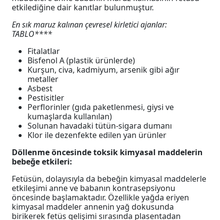
etkilediğine dair kanıtlar bulunmuştur.
En sık maruz kalınan çevresel kirletici ajanlar:
TABLO****
Fitalatlar
Bisfenol A (plastik ürünlerde)
Kurşun, civa, kadmiyum, arsenik gibi ağır
metaller
Asbest
Pestisitler
Perflorinler (gıda paketlenmesi, giysi ve
kumaşlarda kullanılan)
Solunan havadaki tütün-sigara dumanı
Klor ile dezenfekte edilen yan ürünler
Döllenme öncesinde toksik kimyasal maddelerin
bebeğe etkileri:
Fetüsün, dolayısıyla da bebeğin kimyasal maddelerle
etkileşimi anne ve babanın kontrasepsiyonu
öncesinde başlamaktadır. Özellikle yağda eriyen
kimyasal maddeler annenin yağ dokusunda
birikerek fetüs gelişimi sırasında plasentadan