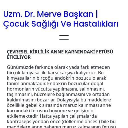
İçeriğe
geç
Uzm. Dr. Merve Başkan |
Çocuk Sağlığı Ve Hastalıkları
ÇEVRESEL KİRLİLİK ANNE KARNINDAKİ FETÜSÜ
ETKİLİYOR
Günümüzde farkında olarak yada fark etmeden
birçok kimyasal ile karşı karşıya kalıyoruz. Bu
kimyasalların birçoğu endokrin bozucu olarak
tanımlanmaktadır. Endokrin bozucular doğal
hormonların vücutta yapılmasını, salınmasını,
taşınmasını, hücrelere bağlanmasını ve ortadan
kaldırılmasını bozarlar. Dolayısıyla bu maddelere
özellikle gebelik sırasında maruz kalınması anne
karnındaki fetüsün büyüme ve gelişimini
etkilemektedir. Hatta yapılan çalışmalarda
kontrasepsiyondan önce (döllenme öncesi) bile bu
maddelere anne babanın maruz kalmasının fetüsü