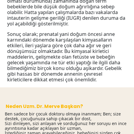
olması durumunda) zamanında doğan term
bebeklerde bile düşük doğum ağrırlığına sebep
olabilir. Hatta yapılan çalışmalarda bazı vakalarda
intauterin gelişme geriliği (IUGR) denilen duruma da
yol açabildiği gösterilmiştir.
Sonuç olarak; prenatal yani doğum öncesi anne
karnındaki dönemde karşılaşılan kimyasalların
etkileri, ileri yaşlara göre çok daha ağır ve geri
dönüşümsüz olmaktadır. Bu kimyasal kirletici
maddelerin, gelişmekte olan fetüste ve bebeğin
gelecek yaşamında ne tür etki yaptığı ile ilgili daha
bilmediğimiz birçok konu olduğu aşikardır. Gebelik
gibi hassas bir dönemde annenin çevresel
kirleticilere dikkat etmesi çok önemlidir.
Neden Uzm. Dr. Merve Başkan?
Ben sadece bir çocuk doktoru olmaya inanmam; Ben; size
destek, çocuğunuza sahip çıkacak bir dost,
Sizi dinleyen, sizi anlayan ve sorduğunuz her soruyu en ince
ayrıntısına kadar açıklayan bir uzman,
İstediğiniz zaman arayabileceğiniz, bebeğinizi sizden çok