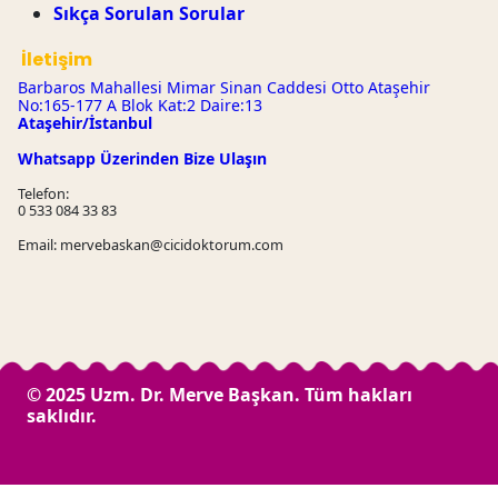
Sıkça Sorulan Sorular
İletişim
Barbaros Mahallesi Mimar Sinan Caddesi Otto Ataşehir
No:165-177 A Blok Kat:2 Daire:13
Ataşehir/İstanbul
Whatsapp Üzerinden Bize Ulaşın
Telefon:
0 533 084 33 83
Email: mervebaskan@cicidoktorum.com
© 2025 Uzm. Dr. Merve Başkan. Tüm hakları
saklıdır.