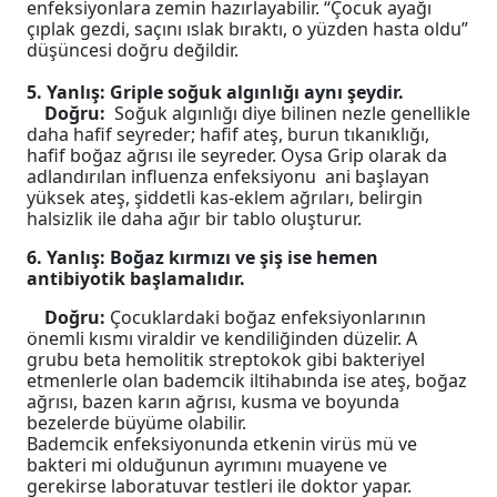
enfeksiyonlara zemin hazırlayabilir. “Çocuk ayağı
çıplak gezdi, saçını ıslak bıraktı, o yüzden hasta oldu”
düşüncesi doğru değildir.
5. Yanlış: Griple soğuk algınlığı aynı şeydir.
Doğru:
Soğuk algınlığı diye bilinen nezle genellikle
daha hafif seyreder; hafif ateş, burun tıkanıklığı,
hafif boğaz ağrısı ile seyreder. Oysa Grip olarak da
adlandırılan influenza enfeksiyonu ani başlayan
yüksek ateş, şiddetli kas-eklem ağrıları, belirgin
halsizlik ile daha ağır bir tablo oluşturur.
6. Yanlış: Boğaz kırmızı ve şiş ise hemen
antibiyotik başlamalıdır.
Doğru:
Çocuklardaki boğaz enfeksiyonlarının
önemli kısmı viraldir ve kendiliğinden düzelir. A
grubu beta hemolitik streptokok gibi bakteriyel
etmenlerle olan bademcik iltihabında ise ateş, boğaz
ağrısı, bazen karın ağrısı, kusma ve boyunda
bezelerde büyüme olabilir.
Bademcik enfeksiyonunda etkenin virüs mü ve
bakteri mi olduğunun ayrımını muayene ve
gerekirse laboratuvar testleri ile doktor yapar.