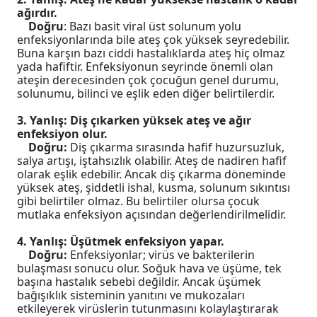
ağırdır.
Doğru
: Bazı basit viral üst solunum yolu
enfeksiyonlarında bile ateş çok yüksek seyredebilir.
Buna karşın bazı ciddi hastalıklarda ateş hiç olmaz
yada hafiftir. Enfeksiyonun seyrinde önemli olan
ateşin derecesinden çok çocuğun genel durumu,
solunumu, bilinci ve eşlik eden diğer belirtilerdir.
3. Yanlış: Diş çıkarken yüksek ateş ve ağır
enfeksiyon olur.
Doğru:
Diş çıkarma sırasında hafif huzursuzluk,
salya artışı, iştahsızlık olabilir. Ateş de nadiren hafif
olarak eşlik edebilir. Ancak diş çıkarma döneminde
yüksek ateş, şiddetli ishal, kusma, solunum sıkıntısı
gibi belirtiler olmaz. Bu belirtiler olursa çocuk
mutlaka enfeksiyon açısından değerlendirilmelidir.
4. Yanlış: Üşütmek enfeksiyon yapar.
Doğru:
Enfeksiyonlar; virüs ve bakterilerin
bulaşması sonucu olur. Soğuk hava ve üşüme, tek
başına hastalık sebebi değildir. Ancak üşümek
bağışıklık sisteminin yanıtını ve mukozaları
etkileyerek virüslerin tutunmasını kolaylaştırarak