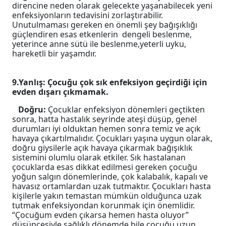
direncine neden olarak gelecekte yaşanabilecek yeni
enfeksiyonların tedavisini zorlaştırabilir.
Unutulmaması gereken en önemli şey bağışıklığı
güçlendiren esas etkenlerin dengeli beslenme,
yeterince anne sütü ile beslenme,yeterli uyku,
hareketli bir yaşamdır.
9.Yanlış: Çocuğu çok sık enfeksiyon geçirdiği için
evden dışarı çıkmamak.
Doğru:
Çocuklar enfeksiyon dönemleri geçtikten
sonra, hatta hastalık seyrinde ateşi düşüp, genel
durumları iyi olduktan hemen sonra temiz ve açık
havaya çıkartılmalıdır. Çocukları yaşına uygun olarak,
doğru giysilerle açık havaya çıkarmak bağışıklık
sistemini olumlu olarak etkiler. Sık hastalanan
çocuklarda esas dikkat edilmesi gereken çocuğu
yoğun salgın dönemlerinde, çok kalabalık, kapalı ve
havasız ortamlardan uzak tutmaktır. Çocukları hasta
kişilerle yakın temastan mümkün olduğunca uzak
tutmak enfeksiyondan korunmak için önemlidir.
“Çocuğum
evden çıkarsa hemen hasta oluyor”
düşüncesiyle sağlıklı dönemde bile çocuğu uzun