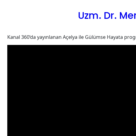
İçeriğe
geç
Uzm. Dr. Mer
Kanal 360’da yayınlanan Açelya ile Gülümse Hayata progr